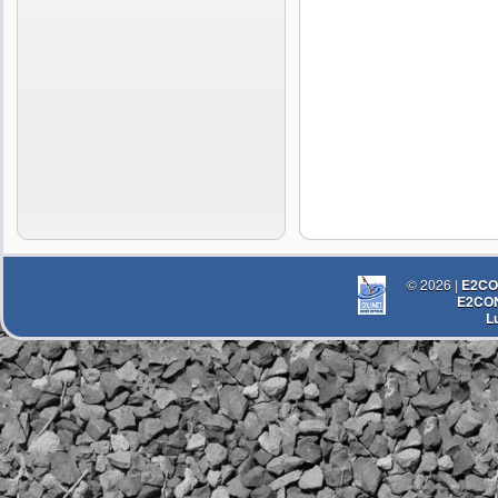
© 2026 |
E2C
E2CON
L