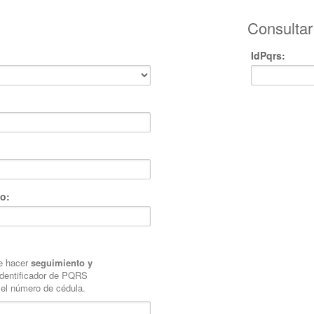
Consulta
IdPqrs:
o:
e hacer
seguimiento y
dentificador de PQRS
 el número de cédula.